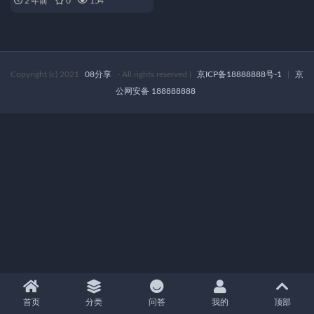
2 年前
0
154
Copyright (c) 2021
08分享
- All rights reserved
|
京ICP备18888888号-1
|
京
公网安备 188888888
首页
分类
问答
我的
顶部