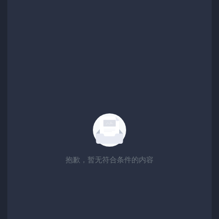
抱歉，暂无符合条件的内容